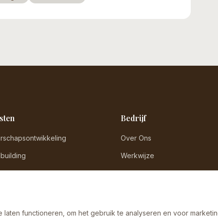
sten
Bedrijf
rschapsontwikkeling
Over Ons
building
Werkwijze
ut Preventie
Veelgestelde vragen
nicatietraining
Contact
 laten functioneren, om het gebruik te analyseren en voor marketi