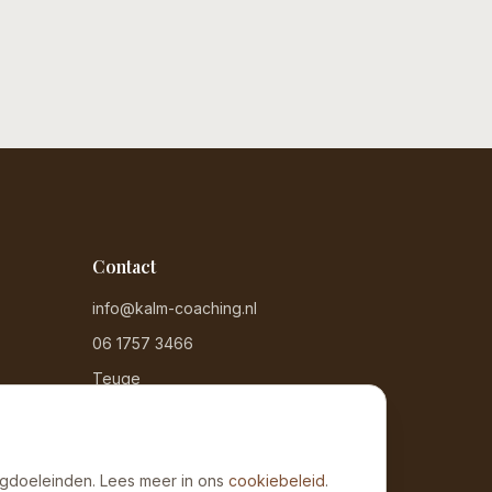
Contact
info@kalm-coaching.nl
06 1757 3466
Teuge
ngdoeleinden. Lees meer in ons
cookiebeleid
.