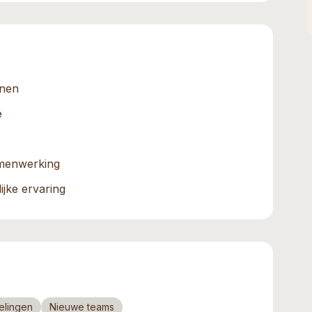
onen
e
amenwerking
jke ervaring
elingen
Nieuwe teams