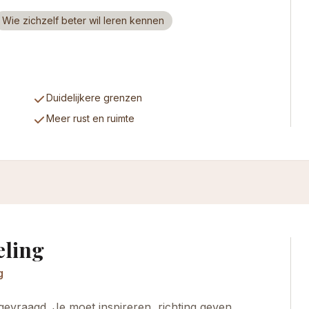
Wie zichzelf beter wil leren kennen
Duidelijkere grenzen
Meer rust en ruimte
eling
g
gevraagd. Je moet inspireren, richting geven,