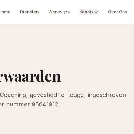
Home
Diensten
Werkwijze
Kennis
Over Ons
rwaarden
oaching, gevestigd te Teuge, ingeschreven
er nummer 95641912.